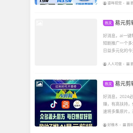
鎏哖视觉
易元剪辑，
热文
好消息，ai一
短剧推广一个多
日益多元化的今天
人人可做
易元剪辑，
热文
好消息，202
赚，有高扶持，
速将多集原片，
好橡木
首