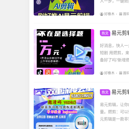
人一步，一键燃剪
好橡木
首
易元剪
热文
好消息，快人一
短剧 用燃剪，
备好了吗?新增燃
好橡木
首
易元剪
热文
易元剪辑，让你
量。燃剪：可以
元剪辑是一款非