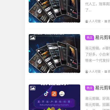
代人工，效率高
了...
人人可做
易元剪辑，
热文
易元剪辑，ai替
了好多，小白来
带来一个代发抖
人人可做
易元剪
热文
易元剪辑，好消
易元剪辑，招募