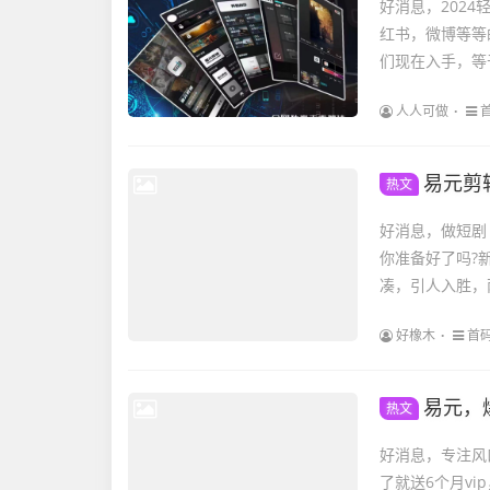
好消息，202
红书，微博等等
们现在入手，等
人人可做
易元剪辑，
热文
好消息，做短剧
你准备好了吗?
凑，引人入胜，
好橡木
首
易元，爆火
热文
好消息，专注风
了就送6个月v