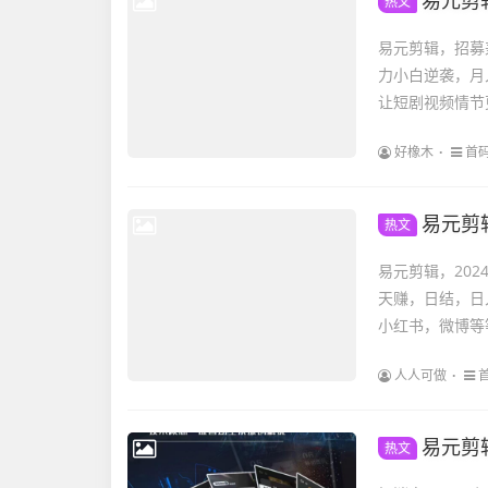
易元剪辑
热文
易元剪辑，招募
力小白逆袭，月
让短剧视频情节
好橡木
首
易元剪辑，招
热文
易元剪辑，20
天赚，日结，日
小红书，微博等
人人可做
易元剪辑，2
热文