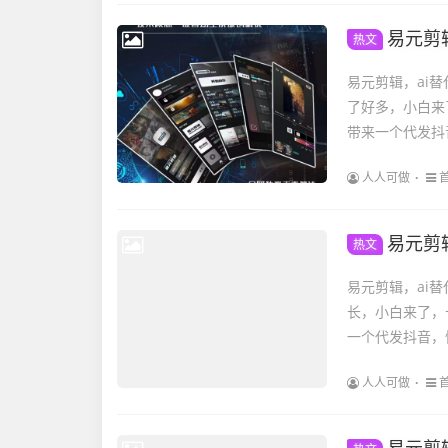
易元剪辑，ai
热文
易元剪辑，ai替
了好多，小白来
带来一个代发抖
人人可做
易元剪辑，
热文
易元剪辑，ai
长，小白来了，
一个代发抖音，
人人可做