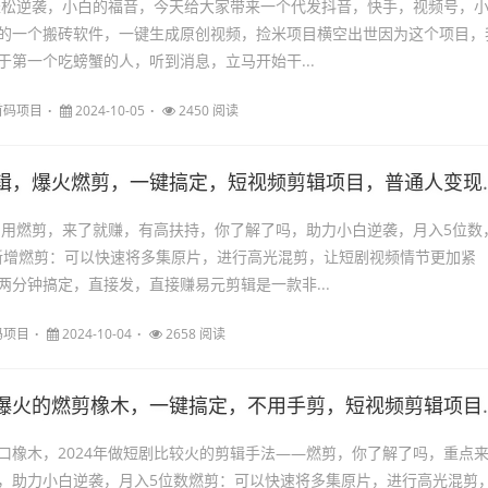
4轻松逆袭，小白的福音，今天给大家带来一个代发抖音，快手，视频号，
的一个搬砖软件，一键生成原创视频，捡米项目横空出世因为这个项目，
于第一个吃螃蟹的人，听到消息，立马开始干...
首码项目
2024-10-05
2450 阅读
爆火燃剪，一键搞定，短视频剪辑项目，普通人变现最快的方式，来了就赚，有高扶持
 用燃剪，来了就赚，有高扶持，你了解了吗，助力小白逆袭，月入5位数
新增燃剪：可以快速将多集原片，进行高光混剪，让短剧视频情节更加紧
两分钟搞定，直接发，直接赚易元剪辑是一款非...
码项目
2024-10-04
2658 阅读
的燃剪橡木，一键搞定，不用手剪，短视频剪辑项目，普通人变现最快的方式，当天见收益
口橡木，2024年做短剧比较火的剪辑手法——燃剪，你了解了吗，重点
ip，助力小白逆袭，月入5位数燃剪：可以快速将多集原片，进行高光混剪