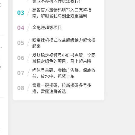
领取不养机内转玩法教程！
来
高省官方邀请码填写入口完整指
03
南，解锁省钱与副业双重福利
04
金龟赚超级项目
粉宝挂机模式收益超级给力赶快撸
05
起来
发财稳定视频号小红书点赞，全网
06
赚
最稳定绿色的项目，马上起来哦
家
喵信号首码，零撸广告赚，保底收
07
益，放水中，抓紧上车
雷霆一键接码，拉新接码多号多
08
撸，雷霆速赚首选
，
快