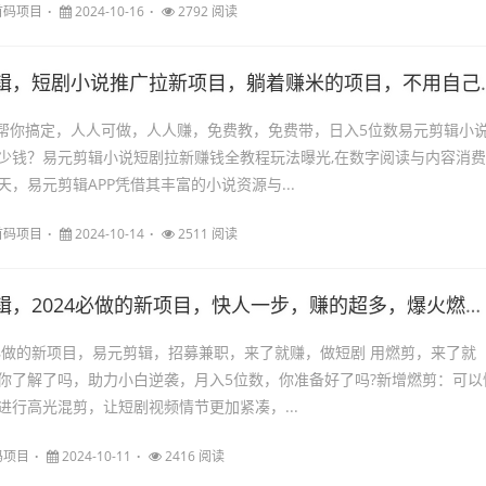
首码项目
2024-10-16
2792 阅读
短剧小说推广拉新项目，躺着赚米的项目，不用自己剪辑，ai一键帮你搞定，人人可做，人人赚
键帮你搞定，人人可做，人人赚，免费教，免费带，日入5位数易元剪辑小
少钱？易元剪辑小说短剧拉新赚钱全教程玩法曝光,在数字阅读与内容消费
，易元剪辑APP凭借其丰富的小说资源与...
首码项目
2024-10-14
2511 阅读
2024必做的新项目，快人一步，赚的超多，爆火燃剪，一键搞定，短视频剪辑项目
4必做的新项目，易元剪辑，招募兼职，来了就赚，做短剧 用燃剪，来了就
你了解了吗，助力小白逆袭，月入5位数，你准备好了吗?新增燃剪：可以
进行高光混剪，让短剧视频情节更加紧凑，...
码项目
2024-10-11
2416 阅读