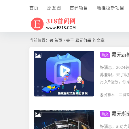
首页
朋友圈
首码项目
地推拉新项目
当前位置：
首页
关于
易元剪辑
的文章
易元ai剪辑，
热文
好消息，202
募兼职，来了就
月入5位数，你准
好橡木
首
易元剪辑，a
热文
好消息，ai助