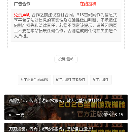
广告合作
在线投稿
免责声明:
合作之前建议签订合同，318首码网作为信息共
享平台无法对信息的真实性及准确性做出判断，不承担任
何财产损失和法律责任，若您不同意该提示，请关闭网页
且不要在本站拓展任何合作，否则造成的任何损失由您个
人承担。
矿工小能手0撸赚米
矿工小能手首码项目
矿工小能手
高爆打宝，传奇手游轻松搬砖，散人也能畅快打怪！
« 上一篇
2025-03-15
刀刀爆装，传奇手游轻松搬砖，装备自由流通！