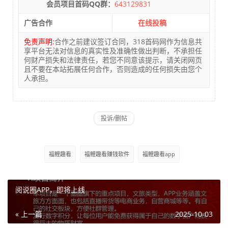
会员项目首码QQ群：
643129831
广告合作
在线投稿
免责声明:
合作之前建议签订合同，318首码网作为信息共
享平台无法对信息的真实性及准确性做出判断，不承担任
何财产损失和法律责任，若您不同意该提示，请关闭网页
且不要在本站拓展任何合作，否则造成的任何损失由您个
人承担。
福鲤趣看
福鲤趣看赚钱软件
福鲤趣看app
阅说圈APP，即将上线
« 上一篇
2025-10-03