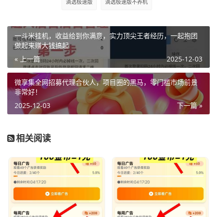
滴选极速版
滴选极速版不养机
一斗米挂机，收益给到你满意，实力顶尖王者经历，一起抱团
做起来赚大钱搞起
« 上一篇
2025-12-03
微享集全网招募代理合伙人，项目圈的黑马，零门槛市场前景
非常好！
2025-12-03
下一篇 »
相关阅读