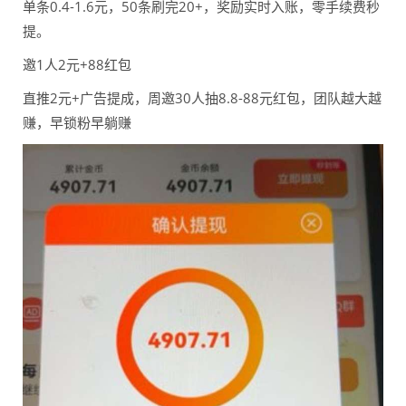
单条0.4-1.6元，50条刷完20+，奖励实时入账，零手续费秒
提。
邀1人2元+88红包
直推2元+广告提成，周邀30人抽8.8-88元红包，团队越大越
赚，早锁粉早躺赚