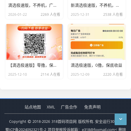
滴选极速版，不养机，广告赚米
新滴选极速版，不养机，团队模式，收益高
2026-01-22
2269 人在看
2025-12-31
2538 人在看
【滴选极速版】零撸，保底收益高
滴选极速版，0撸，保底收益
2025-12-10
2114 人在看
2025-12-09
2220 人在看
站点地图
XML
广告合作
免责声明
Copyright
2018-2026
318首码项目网
版权所有. 安全运行
3076
天
蜀ICP备2024092321号-2
项目举报投诉邮箱：e318@foxmail.com<
删除