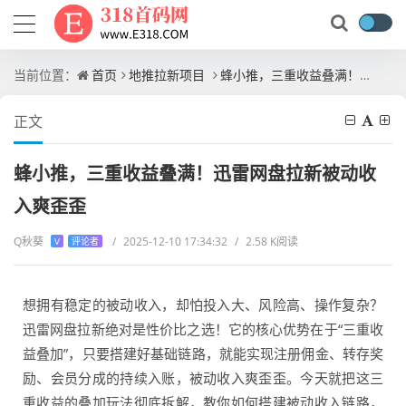
当前位置：
首页
地推拉新项目
蜂小推，三重收益叠满！迅雷网盘拉新被动收入爽歪歪
正文
蜂小推，三重收益叠满！迅雷网盘拉新被动收
入爽歪歪
Q秋葵
/
2025-12-10 17:34:32
/
2.58 K阅读
V
评论者
想拥有稳定的被动收入，却怕投入大、风险高、操作复杂？
迅雷网盘拉新绝对是性价比之选！它的核心优势在于“三重收
益叠加”，只要搭建好基础链路，就能实现注册佣金、转存奖
励、会员分成的持续入账，被动收入爽歪歪。今天就把这三
重收益的叠加玩法彻底拆解，教你如何搭建被动收入链路，