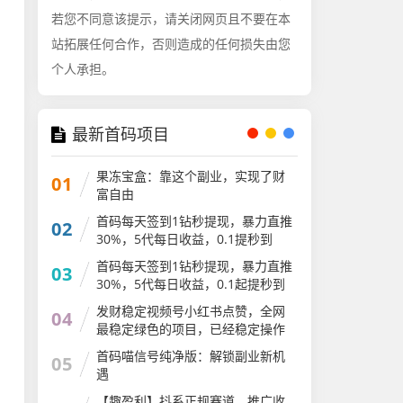
若您不同意该提示，请关闭网页且不要在本
站拓展任何合作，否则造成的任何损失由您
个人承担。
最新首码项目
果冻宝盒：靠这个副业，实现了财
01
富自由
首码每天签到1钻秒提现，暴力直推
02
30%，5代每日收益，0.1提秒到
首码每天签到1钻秒提现，暴力直推
03
30%，5代每日收益，0.1起提秒到
发财稳定视频号小红书点赞，全网
04
最稳定绿色的项目，已经稳定操作
首码喵信号纯净版：解锁副业新机
05
遇
【趣盈利】抖系正规赛道，推广收