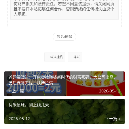
何财产损失和法律责任，若您不同意该提示，请关闭网页
且不要在本站拓展任何合作，否则造成的任何损失由您个
人承担。
一斗米挂机
一斗米
首码福润达：开启零撸赚钱新时代的财富密码，大公司出品，
品质保障无忧，扶持拉满
« 上一篇
2026-05-12
优米星球，刚上线几天
2026-05-12
下一篇 »