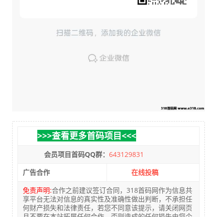
>>>查看更多首码项目<<<
会员项目首码QQ群：
643129831
广告合作
在线投稿
免责声明:
合作之前建议签订合同，318首码网作为信息共
享平台无法对信息的真实性及准确性做出判断，不承担任
何财产损失和法律责任，若您不同意该提示，请关闭网页
且不要在本站拓展任何合作，否则造成的任何损失由您个