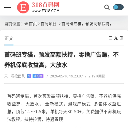
当前位置：
首页
首码项目
​首码班专猫，预发高额扶持，零撸广告赚，不养机保底收益高，大放水
正文
​首码班专猫，预发高额扶持，零撸广告赚，不
养机保底收益高，大放水
天一零撸团队
/
2026-05-16 19:23:07
/
2.19 K阅读
V
评论者
首码班专猫，首次预发高额扶持，零撸广告赚，不养机保底
收益高，大放水， 全新模式，游戏库模式+多包体收益汇
总，顶包1.2～1.5米，单机每天30-50+，免费提供不养机玩
法教程，扶持拉满，待遇置顶！