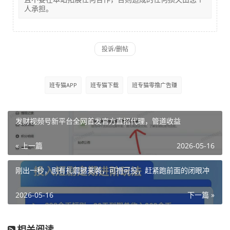
人承担。
班专猫APP
班专猫下载
班专猫零撸广告赚
发财视频号新平台全网首发官方直招代理，管道收益
« 上一篇
2026-05-16
刚出一秒，剧有礼震撼来袭，可撸可投，赶紧跑前面的闭眼冲
2026-05-16
下一篇 »
相关阅读