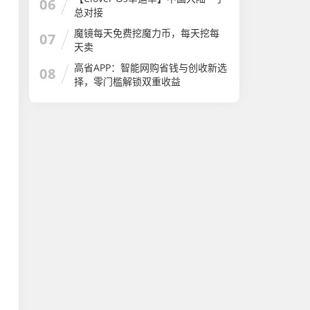
06
总对接
魔镜每天免费挖魔力币，每天挖每
07
天卖
高省APP：智能网购省钱与创收新选
08
择，零门槛解锁双重收益