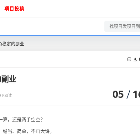
项目投稿
色稳定的副业
的副业
05
1
42 K阅读
一算，还是两手空空？
，稳当、简单，不画大饼。