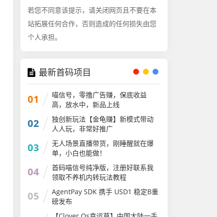
若您不同意该提示，请关闭网页且不要在本
站拓展任何合作，否则造成的任何损失由您
个人承担。
最新首码项目
喵信号，零撸广告赚，保底收益
01
高，放水中，新品上线
独创新玩法【金龟赚】新模式带动
02
人人玩，非常好推广
无人场景直播带货，刚睡醒就在爆
03
单，小白也能做！
首码喵信号纯净版，注册好联系我
04
领取不养机内转玩法教程
AgentPay SDK 携手 USD1 稳定B重
05
磅发布
【Clover Os幸运草】中国大陆一手