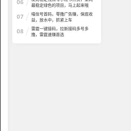
06
最稳定绿色的项目，马上起来哦
喵信号首码，零撸广告赚，保底收
07
益，放水中，抓紧上车
雷霆一键接码，拉新接码多号多
08
撸，雷霆速赚首选