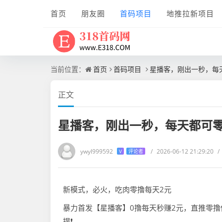
首页
朋友圈
首码项目
地推拉新项目
当前位置：
首页
首码项目
星播客，刚出一秒，每
正文
星播客，刚出一秒，每天都可
ywyl999592
/
2026-06-12 21:29:20
/
V
评论者
新模式，必火，吃肉零撸每天2元
暴力首发【星播客】0撸每天秒赚2元，直推零撸你
提❗️