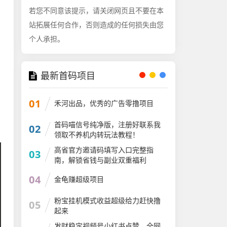
若您不同意该提示，请关闭网页且不要在本
站拓展任何合作，否则造成的任何损失由您
个人承担。
最新首码项目
01
禾河出品，优秀的广告零撸项目
首码喵信号纯净版，注册好联系我
02
领取不养机内转玩法教程！
高省官方邀请码填写入口完整指
03
南，解锁省钱与副业双重福利
04
金龟赚超级项目
粉宝挂机模式收益超级给力赶快撸
05
起来
发财稳定视频号小红书点赞，全网