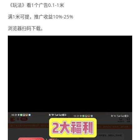
《玩法》看1个广告0.1-1米
满1米可提，推广收益10%-25%
浏览器扫码下载。