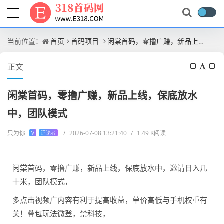
当前位置：
首页
首码项目
闲棠首码，零撸广赚，新品上线，保底放水中，团队模式
正文
闲棠首码，零撸广赚，新品上线，保底放水
中，团队模式
只为你
/
2026-07-08 13:21:40
/
1.49 K阅读
V
评论者
闲棠首码，零撸广赚，新品上线，保底放水中，邀请日入几
十米，团队模式，
多点击视频广内容有利于提高收益，单价高低与手机权重有
关！叠包玩法微登，禁科技，