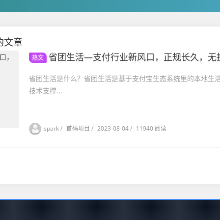
布的文章
省团生活—支付行业新风口，正规长久，无
热文
省团生活是什么？省团生活是基于支付宝生态系统里的本地生
技术支撑...
spark
/
首码项目
/
2023-08-04
/
11940 阅读