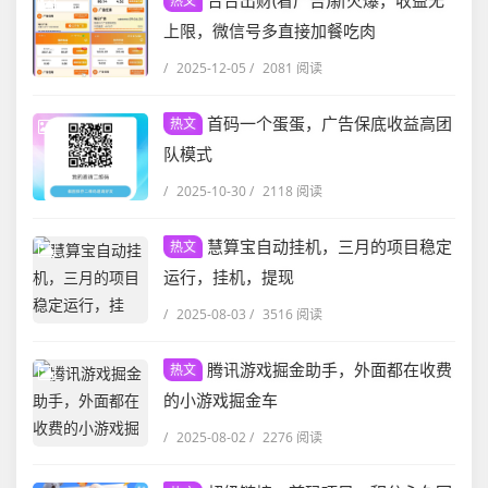
合合出财(看广告)新火爆，收益无
热文
上限，微信号多直接加餐吃肉
/
2025-12-05
/
2081 阅读
首码一个蛋蛋，广告保底收益高团
热文
队模式
/
2025-10-30
/
2118 阅读
慧算宝自动挂机，三月的项目稳定
热文
运行，挂机，提现
/
2025-08-03
/
3516 阅读
腾讯游戏掘金助手，外面都在收费
热文
的小游戏掘金车
/
2025-08-02
/
2276 阅读