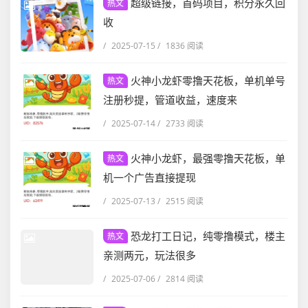
超级链接，首码项目，积分永久回
热文
收
/
2025-07-15
/
1836 阅读
火神小龙虾零撸天花板，单机单号
热文
注册秒提，管道收益，速度来
/
2025-07-14
/
2733 阅读
火神小龙虾，最强零撸天花板，单
热文
机一个广告直接提现
/
2025-07-13
/
2515 阅读
恐龙打工日记，纯零撸模式，楼主
热文
亲测两元，玩法很多
/
2025-07-06
/
2814 阅读