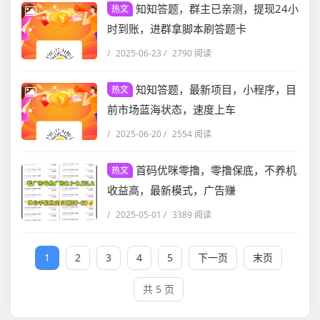
知知答题，群主已亲测，提现24小
热文
时到账，进群拿脚本刷答题卡
/
2025-06-23
/
2790 阅读
知知答题，最新项目，小程序，目
热文
前市场蓝海状态，速度上车
/
2025-06-20
/
2554 阅读
首码优咪零撸，零撸保底，不养机
热文
收益高，最新模式，广告赚
/
2025-05-01
/
3389 阅读
1
2
3
4
5
下一页
末页
共 5 页