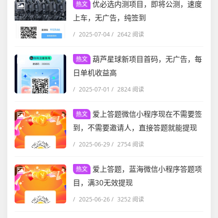
优必选内测项目，即将公测，速度
热文
上车，无广告，纯签到
/
2025-07-04
/
2642 阅读
葫芦星球新项目首码，无广告，每
热文
日单机收益高
/
2025-07-01
/
2824 阅读
爱上答题微信小程序现在不需要签
热文
到，不需要邀请人，直接答题就能提现
/
2025-06-29
/
2754 阅读
爱上答题，蓝海微信小程序答题项
热文
目，满30无效提现
/
2025-06-26
/
3252 阅读