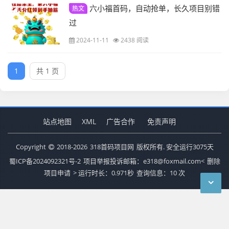
六小福首码，自动抢单，长久项目别错
热文
过
2024-11-11
2438 阅读
1
共 1 页
站点地图
XML
广告合作
免责声明
Copyright
2018-2026
318首码项目网
版权所有. 安全运行
3075
天
蜀ICP备2024092321号-2
项目举报投诉邮箱：e318@foxmail.com<
删除
项目申请
>
运行时长：0.971秒
查询信息：10 次