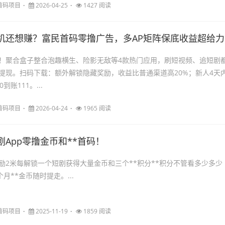
首码项目
2026-04-25
1427 阅读
机还想赚？富民首码零撸广告，多AP矩阵保底收益超给力
！聚合盒子整合泡趣横生、险影无敌等4款热门应用，刷短视频、追短剧
提现。扫码下载：额外解锁隐藏奖励，收益比普通渠道高20%；新人4天
到账111。...
首码项目
2026-04-24
1965 阅读
剧App零撸金币和**首码！
励2米每解锁一个短剧获得大量金币和三个**积分**积分不管看多少多少
个月**金币随时提走。...
首码项目
2025-11-19
1859 阅读