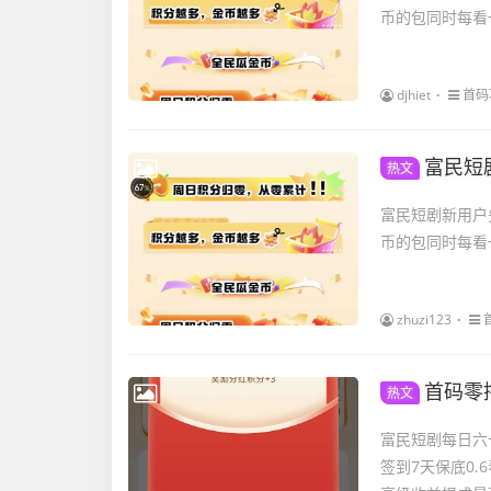
币的包同时每看
djhiet
首码
富民短
热文
富民短剧新用户
币的包同时每看
zhuzi123
首码零
热文
富民短剧每日六十
签到7天保底0