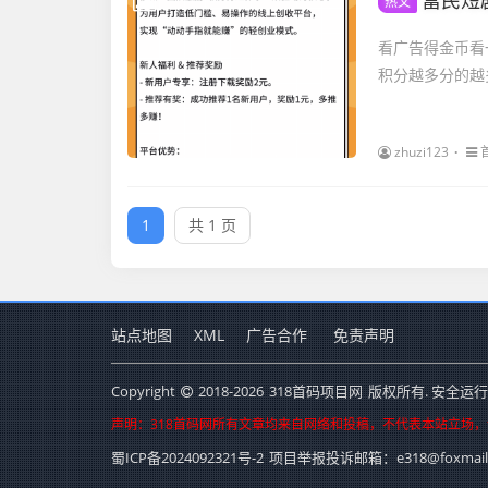
富民短
热文
看广告得金币看
积分越多分的越
zhuzi123
1
共 1 页
站点地图
XML
广告合作
免责声明
Copyright
2018-2026
318首码项目网
版权所有. 安全运行
声明：318首码网所有文章均来自网络和投稿，不代表本站立场
蜀ICP备2024092321号-2
项目举报投诉邮箱：e318@foxmail.