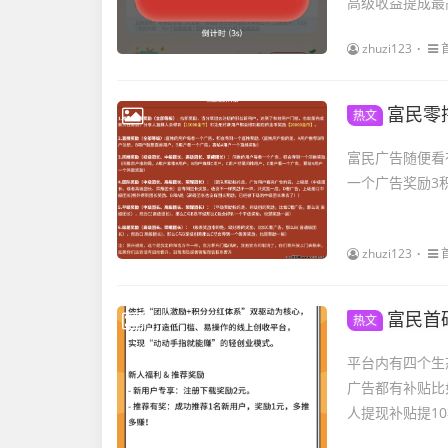
高级收益提成最高
zhuzi123
富民零撸
热文
富民广告随便看
一个广告奖励3
zhuzi123
富民首
热文
平台内有四个生
广告都有补贴比如
人提现补贴提10