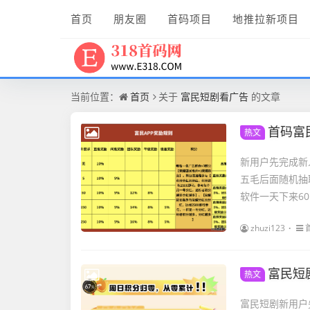
首页
朋友圈
首码项目
地推拉新项目
当前位置：
首页
关于
富民短剧看广告
的文章
首码富
热文
新用户先完成新
五毛后面随机抽取
软件一天下来60
zhuzi123
富民短
热文
富民短剧新用户