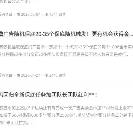
到百分之35多。...
首码项目
2026-05-07
1544 阅读
广告随机保底20-35个保底随机触发！更有机会获得金包次数！
有随机抽取保底的广告不一定那个一个包20-35个保底的每个1008金币每
积分积攒越多瓜分金币越多团队长直接开最高等级不限人数只要是就行。..
首码项目
2026-04-27
2440 阅读
码回归全新保底任务加团队长团队红利**！
态应用加上富民5个后续还有每完成一次广告奖励金币加**积分没上限每
得了500补贴到600多**积分满2500参与瓜分奖金池积分越多瓜分越多
补1米团队拉新。...