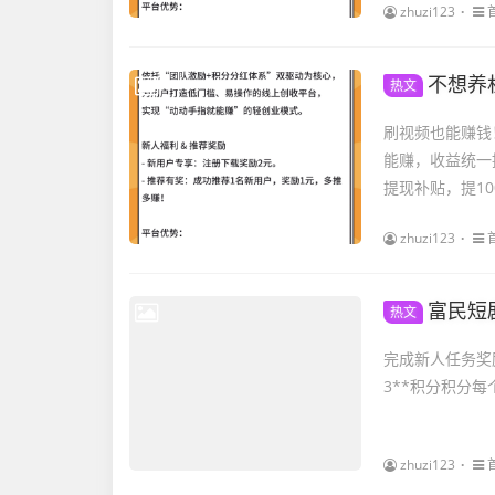
zhuzi123
不想养
热文
刷视频也能赚钱
能赚，收益统一
提现补贴，提100
zhuzi123
富民短
热文
完成新人任务奖
3**积分积分每
zhuzi123