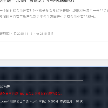
剧全民**加撸广告模式！不养机保底收！
一个同时得金币还有3个**积分多看多得不养鸡也能撸积分每月一号**金
多同时里面有三款产品都是平台生态同样也是有金币也有**积分。...
首码项目
2025-11-13
2115 阅读
3074
天
，请勿盲目下载注册，以免为您带来不必要的损失。
com<
删除项目申请
>
运行时长：0.595秒
查询信息：10 次