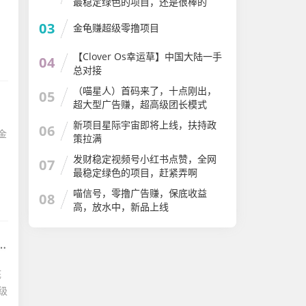
最稳定绿色的项目，还是很棒的
03
金龟赚超级零撸项目
【Clover Os幸运草】中国大陆一手
04
总对接
（喵星人）首码来了，十点刚出，
05
超大型广告赚，超高级团长模式
新项目星际宇宙即将上线，扶持政
06
金
策拉满
发财稳定视频号小红书点赞，全网
07
最稳定绿色的项目，赶紧弄啊
喵信号，零撸广告赚，保底收益
08
高，放水中，新品上线
底
级