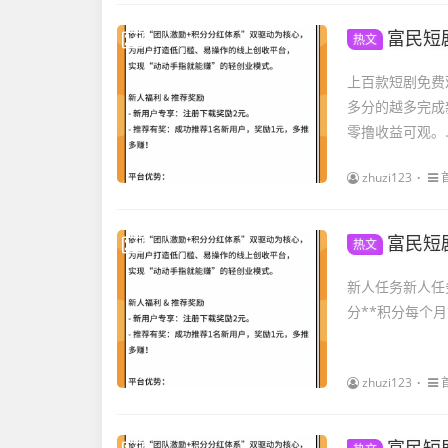
富民短
热文
上百款短剧免费
多分的越多完成
零撸收益可观。..
zhuzi123
富民短
热文
新人任务新人任
分**积分每个月
zhuzi123