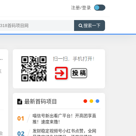
注册/
登录
搜索一下
底
最新首码项目
喵信号新出看广平台！开高团享直
01
推！速度来撸！
发财稳定视频号小红书点赞，全网
02
金