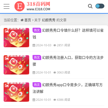
当前位置：
首页
关于
幻颜秀秀
的文章
幻颜秀秀口令填什么好？这样填可以省
热文
钱
2024-10-03
2851 阅读
幻颜秀秀注册入口，获取口令的方法步
热文
骤
2024-10-01
3063 阅读
幻颜秀秀app口令是多少，正确填写方
热文
法讲解
2024-10-01
4386 阅读