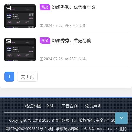
幻颜秀秀，优势有什么
热文
2024-07-27
3040 阅读
幻颜秀秀，香妃易购
热文
2024-07-26
2871 阅读
1
共 1 页
站点地图
XML
广告合作
免责声明
Copyright
2018-2026
318首码项目网
版权所有. 安全运行
3075
天
蜀ICP备2024092321号-2
项目举报投诉邮箱：e318@foxmail.com<
删除