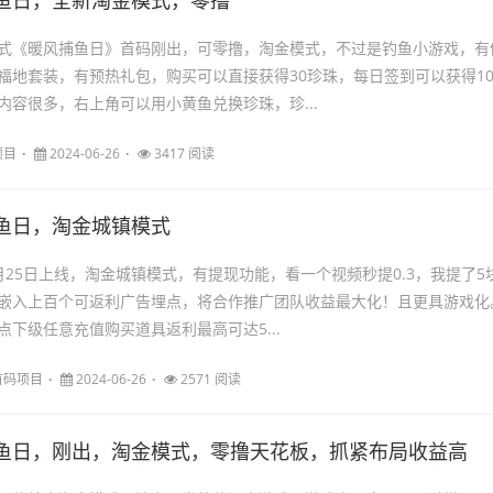
鱼日，全新淘金模式，零撸
式《暖风捕鱼日》首码刚出，可零撸，淘金模式，不过是钓鱼小游戏，有
福地套装，有预热礼包，购买可以直接获得30珍珠，每日签到可以获得1
内容很多，右上角可以用小黄鱼兑换珍珠，珍...
项目
2024-06-26
3417 阅读
鱼日，淘金城镇模式
月25日上线，淘金城镇模式，有提现功能，看一个视频秒提0.3，我提了5
嵌入上百个可返利广告埋点，将合作推广团队收益最大化！且更具游戏化
点下级任意充值购买道具返利最高可达5...
首码项目
2024-06-26
2571 阅读
鱼日，刚出，淘金模式，零撸天花板，抓紧布局收益高