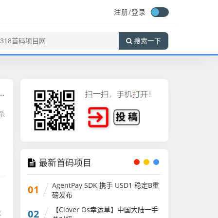
注册/
登录
搜索一下
杀
，
最新首码项目
AgentPay SDK 携手 USD1 稳定B重
01
磅发布
【Clover Os幸运草】中国大陆一手
02
本