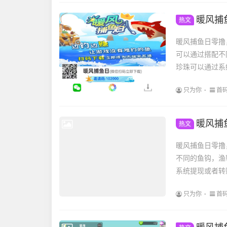
暖风捕
热文
暖风捕鱼日零撸
可以通过搭配不
珍珠可以通过系
只为你
首
暖风捕
热文
暖风捕鱼日零撸
不同的鱼钩，渔
系统提现或者转
只为你
首