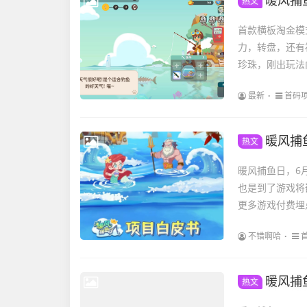
暖风捕
热文
首款横板淘金模
力，转盘，还有
珍珠，刚出玩法
最新
首码
暖风捕
热文
暖风捕鱼日，6
也是到了游戏将
更多游戏付费埋
不错啊哈
暖风捕
热文