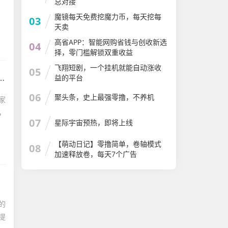
总对接
魔镜每天免费挖魔力币，每天挖每
03
天卖
高省APP：智能网购省钱与创收新选
04
择，零门槛解锁双重收益
飞翔短剧，一个挂机就能自动涨收
05
益的平台
06
聚头条，史上最强零撸，不养机
家
，
07
星际宇宙预热，即将上线
【萌动日记】零撸简单，卷轴模式
08
加速释放卷，每天7个广告
的
提