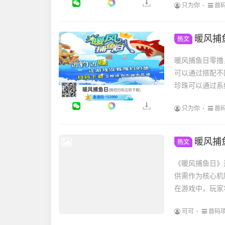
只为你
首
暖风捕
热文
暖风捕鱼日零撸
可以通过搭配不
珍珠可以通过系
只为你
首
暖风捕
热文
《暖风捕鱼日》
供需作为核心机
在游戏中，玩家
可可
首码