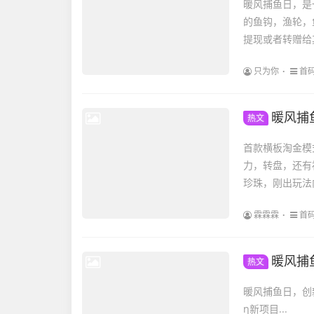
暖风捕鱼日，是
的鱼钩，渔轮，
提现或者转赠给
只为你
首
暖风捕
热文
首款横板淘金模
力，转盘，还有
珍珠，刚出玩法
霖霖霖
首
暖风捕
热文
暖风捕鱼日，创
η新项目...