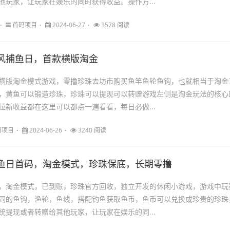
他玩家，让玩家在娱乐的同时获得收益。操作方...
首码项目
2024-06-27
3578 阅读
风捕鱼日，首款横版淘金
横版淘金模式游戏，零撸珍珠去坊市购买鱼竿鱼轮鱼钩，也就相当于淘金
，黄鱼可以锻造珍珠，珍珠可以提现可以转赠游戏左侧是淘金玩法的核心
拉新收益都在这里可以都点一遍看看，每日必做...
码项目
2024-06-26
3240 阅读
鱼日首码，淘金模式，珍珠保底，长期零撸
，淘金模式，已到账，珍珠官方回收，独立开发的休闲小游戏，游戏中玩
同的鱼钩，渔轮，鱼线，搭配钓鱼获取鱼币，鱼币可以兑换成珍贵的珍珠
统提现或者转赠给其他玩家，让玩家在娱乐的同...