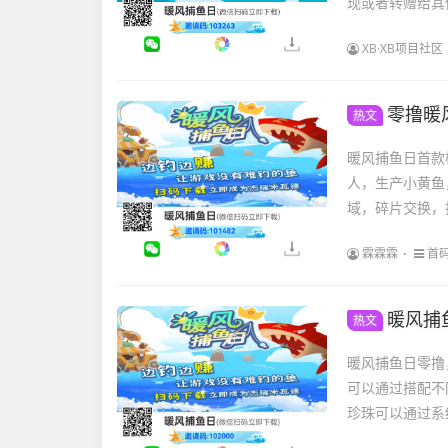
现或者转赠给其
XB·XB项目社区
零撸暖
热文
暖风捕鱼日首款
人，生产小黄鱼
域，碎片交换，
霖霖霖
首
暖风捕
热文
暖风捕鱼日零撸
可以通过搭配不
珍珠可以通过系