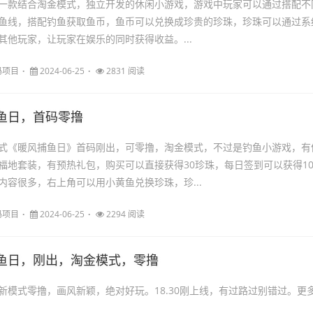
一款结合淘金模式，独立开发的休闲小游戏，游戏中玩家可以通过搭配不
鱼线，搭配钓鱼获取鱼币，鱼币可以兑换成珍贵的珍珠，珍珠可以通过系
其他玩家，让玩家在娱乐的同时获得收益。...
码项目
2024-06-25
2831 阅读
鱼日，首码零撸
式《暖风捕鱼日》首码刚出，可零撸，淘金模式，不过是钓鱼小游戏，有
福地套装，有预热礼包，购买可以直接获得30珍珠，每日签到可以获得1
内容很多，右上角可以用小黄鱼兑换珍珠，珍...
码项目
2024-06-25
2294 阅读
鱼日，刚出，淘金模式，零撸
新模式零撸，画风新颖，绝对好玩。18.30刚上线，有过路过别错过。更