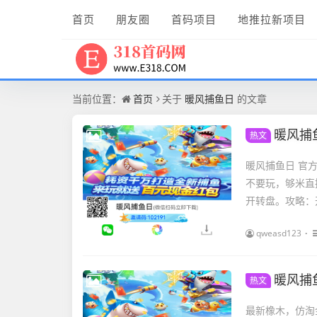
首页
朋友圈
首码项目
地推拉新项目
当前位置：
首页
关于
暖风捕鱼日
的文章
暖风捕鱼
热文
暖风捕鱼日 官方
不要玩，够米直
开转盘。攻略：
qweasd123
暖风捕
热文
最新橡木，仿淘金