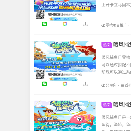
上开卡立马回本加
零撸项目推广
暖风捕
热文
暖风捕鱼日零撸
可以通过搭配不
珍珠可以通过系
只为你
首
暖风捕
热文
暖风捕鱼日是一
鱼钩，渔轮，鱼