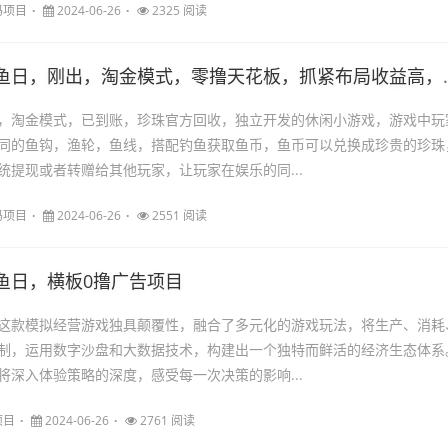
码项目
2024-06-26
2325 阅读
鱼日，刚出，淘金模式，零撸天花板，抓紧布局收益高，珍珠保底
，淘金模式，已到账，珍珠官方回收，独立开发的休闲小游戏，游戏中玩
同的鱼钩，渔轮，鱼线，搭配钓鱼获取鱼币，鱼币可以兑换成珍贵的珍珠
统提现或者转赠给其他玩家，让玩家在娱乐的同...
码项目
2024-06-26
2551 阅读
鱼日，横板0撸广告项目
这款模拟经营游戏独具颠覆性，融合了多元化的游戏玩法，将生产、消耗
制，运用数字沙盘和大数据技术，构建出一个独特而鲜活的经济生态体系
将深入体验策略的深度，感受每一次决策的影响...
项目
2024-06-26
2761 阅读