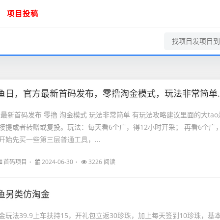
项目投稿
日，官方最新首码发布，零撸淘金模式，玩法非常简单，有玩法攻略
最新首码发布 零撸 淘金模式 玩法非常简单 有玩法攻略建议里面的大tao
接提或者转赠或复投。玩法：每天看6个广，得12小时开采； 再看6个广
开始先买一些第三层普通工具，...
首码项目
2024-06-30
3226 阅读
鱼另类仿淘金
玩法39.9上车扶持15，开礼包立返30珍珠，加上每天签到10珍珠，基