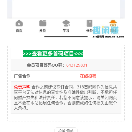
>>>查看更多首码项目<<<
会员项目首码QQ群：
643129831
广告合作
在线投稿
免责声明:
合作之前建议签订合同，318首码网作为信息共
享平台无法对信息的真实性及准确性做出判断，不承担任
何财产损失和法律责任，若您不同意该提示，请关闭网页
且不要在本站拓展任何合作，否则造成的任何损失由您个
人承担。