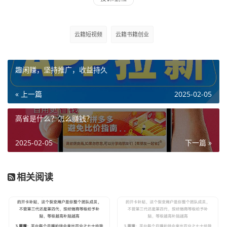
云籍短视频
云籍书籍创业
趣闲赚，坚持推广，收益持久
« 上一篇
2025-02-05
高省是什么？怎么赚钱？
2025-02-05
下一篇 »
相关阅读