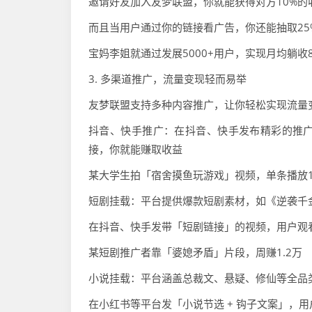
邀请好友加入友梦联盟，你就能获得对方10%的
而且当用户通过你的链接看广告，你还能抽取25%
宝妈李姐就通过发展5000+用户，实现月均躺收8
3. 多渠道推广，流量变现轻而易举
友梦联盟支持多种内容推广，让你轻松实现流量
抖音、快手推广：在抖音、快手发布精彩的推
接，你就能赚取收益
某大学生拍「宿舍摸鱼玩游戏」视频，单条播放12万，
短剧挂载：平台提供爆款短剧素材，如《逆袭千
在抖音、快手发带「短剧链接」的视频，用户观看
某短剧推广者靠「婆媳矛盾」片段，周赚1.2万
小说挂载：平台涵盖总裁文、悬疑、修仙等全品
在小红书等平台发「小说节选 + 钩子文案」，用