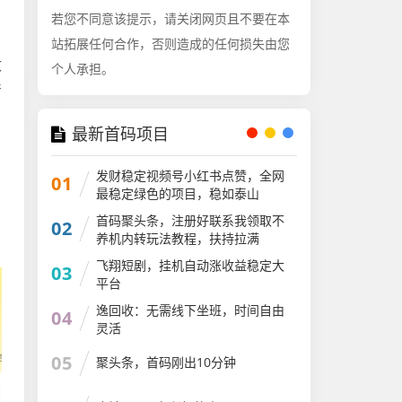
若您不同意该提示，请关闭网页且不要在本
站拓展任何合作，否则造成的任何损失由您
收
个人承担。
产
最新首码项目
发财稳定视频号小红书点赞，全网
01
最稳定绿色的项目，稳如泰山
首码聚头条，注册好联系我领取不
02
养机内转玩法教程，扶持拉满
飞翔短剧，挂机自动涨收益稳定大
03
平台
逸回收：无需线下坐班，时间自由
04
灵活
05
聚头条，首码刚出10分钟