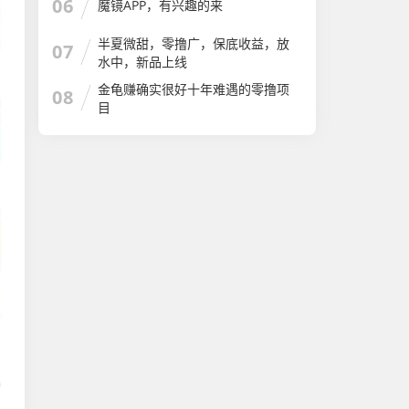
06
魔镜APP，有兴趣的来
半夏微甜，零撸广，保底收益，放
07
水中，新品上线
金龟赚确实很好十年难遇的零撸项
08
目