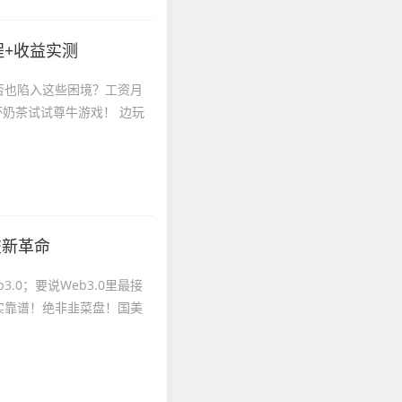
程+收益实测
否也陷入这些困境？工资月
奶茶试试尊牛游戏！ 边玩
交新革命
0；要说Web3.0里最接
实靠谱！绝非韭菜盘！国美