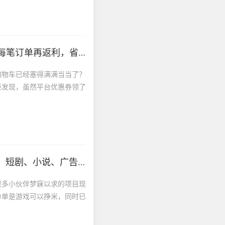
单再返利，省钱秘籍曝光！
购物车已经塞得满满当当了？
经发现，虽然平台优惠券领了
说、广告全维度掘金指南！
很多小伙伴梦寐以求的项目现
单单是游戏可以挣米，同时已