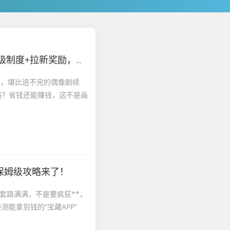
奖励，凭什么火遍朋友圈？
虑，堪比追不完的偶像剧续
吗？省钱还能赚钱，这不是画
保姆级攻略来了！
套路满满，不是要疯狂**，
能拿到钱的“宝藏APP”