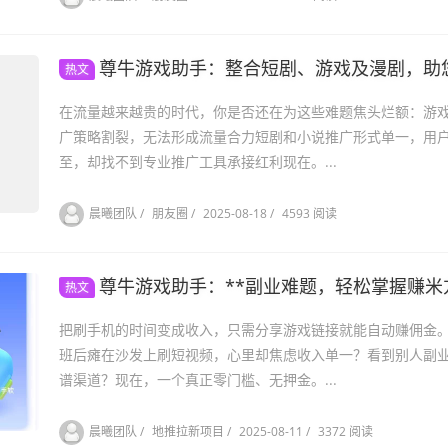
尊牛游戏助手：整合短剧、游戏及漫剧，助
热文
在流量越来越贵的时代，你是否还在为这些难题焦头烂额：游
广策略割裂，无法形成流量合力短剧和小说推广形式单一，用
至，却找不到专业推广工具承接红利现在。...
晨曦团队
/
朋友圈
/
2025-08-18
/
4593 阅读
尊牛游戏助手：**副业难题，轻松掌握赚米
热文
把刷手机的时间变成收入，只需分享游戏链接就能自动赚佣金
班后瘫在沙发上刷短视频，心里却焦虑收入单一？看到别人副
谱渠道？现在，一个真正零门槛、无押金。...
晨曦团队
/
地推拉新项目
/
2025-08-11
/
3372 阅读