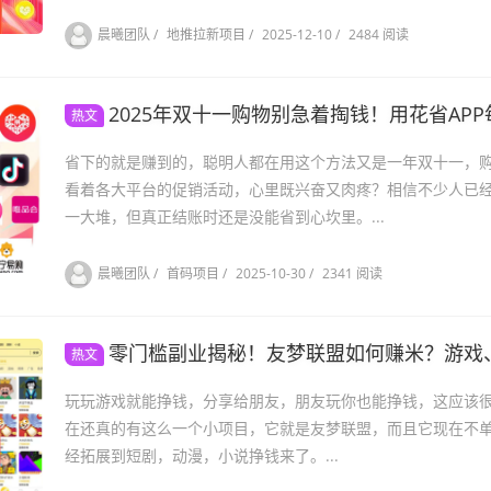
晨曦团队
/
地推拉新项目
/
2025-12-10
/
2484 阅读
2025年双十一购物别急着掏钱！用花省APP每笔订
热文
省下的就是赚到的，聪明人都在用这个方法又是一年双十一，
看着各大平台的促销活动，心里既兴奋又肉疼？相信不少人已
一大堆，但真正结账时还是没能省到心坎里。...
晨曦团队
/
首码项目
/
2025-10-30
/
2341 阅读
零门槛副业揭秘！友梦联盟如何赚米？游戏、短剧、小
热文
玩玩游戏就能挣钱，分享给朋友，朋友玩你也能挣钱，这应该
在还真的有这么一个小项目，它就是友梦联盟，而且它现在不
经拓展到短剧，动漫，小说挣钱来了。...