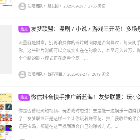
晨曦团队
/
朋友圈
/
2025-09-29
/
2765 阅读
友梦联盟：漫剧 / 小说 / 游戏三开花！多场景赚钱，手
热文
流量就是财富，别再浪费你的碎片时间你是否曾算过，每天刷
你，这些碎片时间可以变成实实在在的收入，甚至月入过万，你愿
个全新的副业模式正在席卷全网。...
晨曦团队
/
首码项目
/
2025-09-27
/
2619 阅读
微信抖音快手推广新蓝海！友梦联盟：玩小游戏
热文
你是否曾经刷短视频、玩游戏时想过：要是能一边娱乐一边赚
了！友梦联盟正是这样一个让你玩着赚零花、推广获收益的平
还是宝妈，都能在这里找到适合自己的赚钱方式。...