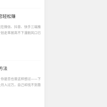
您轻松赚
戏在微信、抖音、快手三端推
户划走率居高不下漫剧风口已
方法
。你是否也曾这样想过——下
业月入过万，自己却找不到靠