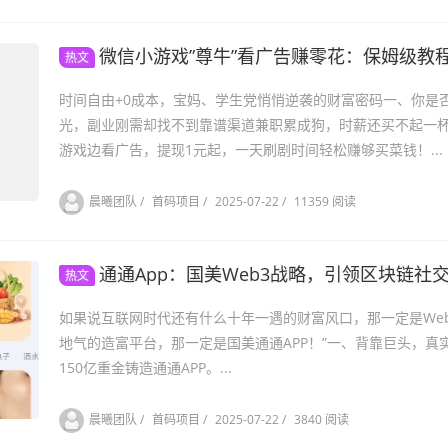
微信小游戏”尊牛”看广告赚零花：保姆级教
热文
时间自由+0成本，宝妈、学生党悄悄逆袭的财富密码一、你是
光，副业刚需却找不到靠谱渠道兼职累成狗，时薪还买不起一杯
游戏边看广告，提现1元起，一天刷剧时间轻松赚够买菜钱！...
晨曦团队
/
首码项目
/
2025-07-22
/
11359 阅读
通通App：国美Web3战略，引领区块链社
热文
如果说互联网时代还有什么十年一遇的财富风口，那一定是Web3.
地气的造富平台，那一定是国美通通APP！”一、背靠巨头，真
150亿重金铸造通通APP。...
晨曦团队
/
首码项目
/
2025-07-22
/
3840 阅读