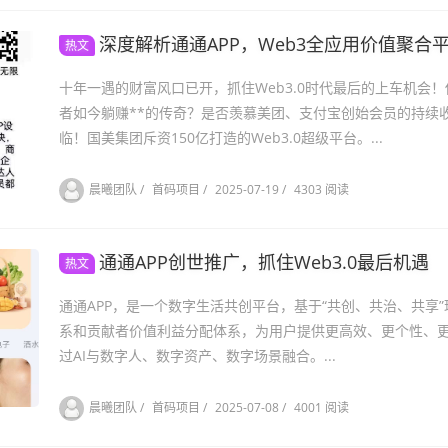
深度解析通通APP，Web3全应用价值聚合
热文
十年一遇的财富风口已开，抓住Web3.0时代最后的上车机会
者如今躺赚**的传奇？是否羡慕美团、支付宝创始会员的持续
临！国美集团斥资150亿打造的Web3.0超级平台。...
晨曦团队
/
首码项目
/
2025-07-19
/
4303 阅读
通通APP创世推广，抓住Web3.0最后机遇
热文
通通APP，是一个数字生活共创平台，基于“共创、共治、共享”
系和贡献者价值利益分配体系，为用户提供更高效、更个性、
过AI与数字人、数字资产、数字场景融合。...
晨曦团队
/
首码项目
/
2025-07-08
/
4001 阅读