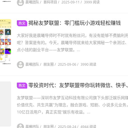
晨曦团队
/
首码项目
/
2025-09-11
/
3999 阅读
揭秘友梦联盟：零门槛玩小游戏轻松赚钱
热文
大家好我是晨曦导师时不时就有粉丝问，有没有能够不费脑利
呢？答案是有的。今天，晨曦导师就来给大家揭秘一个亲测过
点小钱的副业平台——友梦联盟。...
晨曦团队
/
朋友圈
/
2025-09-06
/
3990 阅读
零投资时代：友梦联盟带你玩转微信、快手、抖音小游戏
热文
友梦联盟——深圳市友梦互动科技有限公司旗下头部泛娱乐网赚
价值优先、共生共赢”为理念，融合游戏、短剧、小说多元业务
10亿日活用户，真正实现“娱乐有收益。...
晨曦团队
/
朋友圈
/
2025-08-24
/
4944 阅读