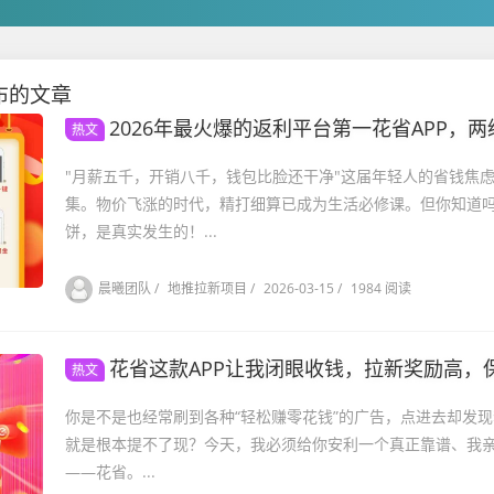
布的文章
2026年最火爆的返利平台第一花省APP，两级制度+拉新
热文
"月薪五千，开销八千，钱包比脸还干净"这届年轻人的省钱焦
集。物价飞涨的时代，精打细算已成为生活必修课。但你知道
饼，是真实发生的！...
晨曦团队
/
地推拉新项目
/
2026-03-15
/
1984 阅读
花省这款APP让我闭眼收钱，拉新奖励高，
热文
你是不是也经常刷到各种“轻松赚零花钱”的广告，点进去却发现
就是根本提不了现？今天，我必须给你安利一个真正靠谱、我亲测
——花省。...