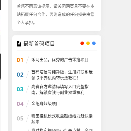
若您不同意该提示，请关闭网页且不要在本
站拓展任何合作，否则造成的任何损失由您
个人承担。
最新首码项目
01
禾河出品，优秀的广告零撸项目
首码喵信号纯净版，注册好联系我
02
领取不养机内转玩法教程！
高省官方邀请码填写入口完整指
03
南，解锁省钱与副业双重福利
04
金龟赚超级项目
粉宝挂机模式收益超级给力赶快撸
05
起来
发财稳定视频号小红书点赞，全网