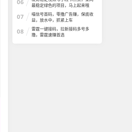
06
最稳定绿色的项目，马上起来哦
喵信号首码，零撸广告赚，保底收
07
益，放水中，抓紧上车
雷霆一键接码，拉新接码多号多
08
撸，雷霆速赚首选