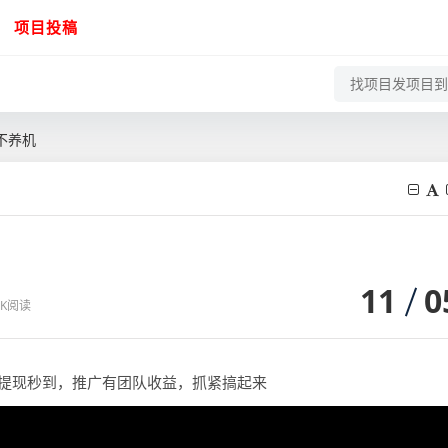
项目投稿
不养机
11
0
2 K阅读
，提现秒到，推广有团队收益，抓紧搞起来